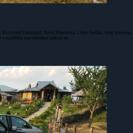
l, Krzysztof Dudzinski, Pavol Pokrievka, Libor Štubňa, Juraj Szunyog,
 najhlbšej macedónskej jaskyni na...