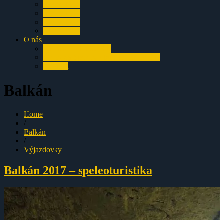
za rok 1997
za rok 1996
za rok 1995
za rok 1994
O nás
História klubu SCHV
Členovia Speleoclubu Chočské vrchy
Kontakt
Balkán
Home
/
Balkán
/
Výjazdovky
Balkán 2017 – speleoturistika