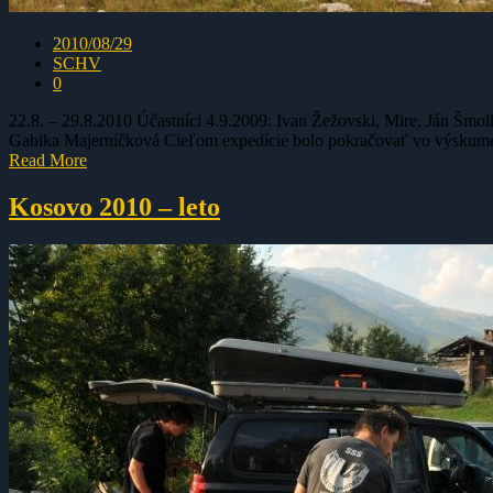
2010/08/29
SCHV
0
22.8. – 29.8.2010 Účastníci 4.9.2009: Ivan Žežovski, Mire, Ján Šmol
Gabika Majerníčková Cieľom expedície bolo pokračovať vo výskume v
Read More
Kosovo 2010 – leto