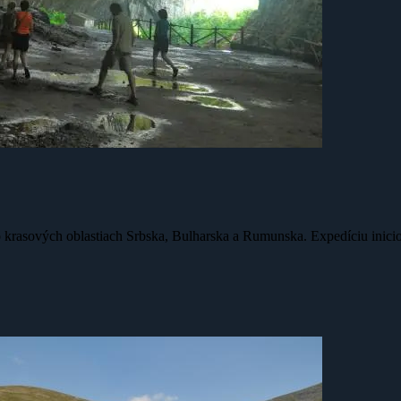
 po krasových oblastiach Srbska, Bulharska a Rumunska. Expedíciu inici