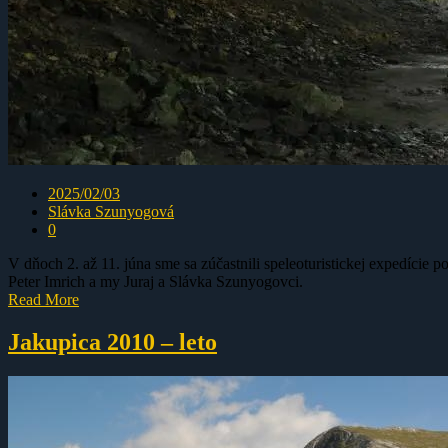
2025/02/03
Slávka Szunyogová
0
V dňoch 2. až 11. júna sme sa zúčastnili speleoturistickej expedície
Peter Imrich a my Juraj a Slávka Szunyogovci.
Read More
Jakupica 2010 – leto