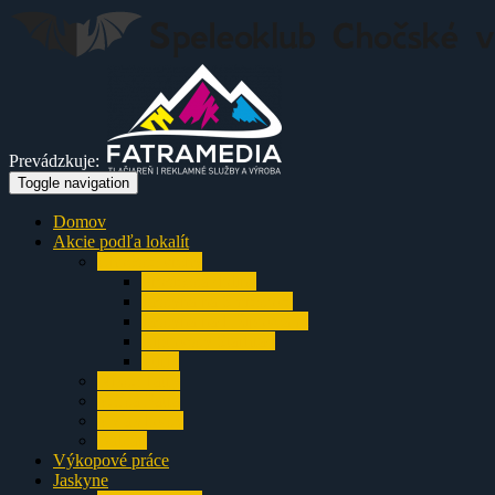
Prevádzkuje:
Toggle navigation
Domov
Akcie podľa lokalít
Chočské vrchy
Prosiecka dolina
Jaskyňa na Smrekove
Jaskyňa nad Ižipovcami
Liptovský Starhrad
Turík
Nízke Tatry
Veľká Fatra
Výjazdovky
Balkán
Výkopové práce
Jaskyne