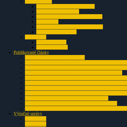
Chočské vrchy
Prosiecka jaskyňa (Jaskyňa O-3)
Jaskyňa nad Ižipovcami
Polhôrna jaskyňa v Prosieckej doline
Jaskyňa V-1
Jaskyne pod Liptovským Starhradom
Jaskyňa chladných očí
Nízke Tatry
Jaskyňa Hričkov
Tunelová jaskyňa
Publikované články
Sifón Sahara v Prosieckej jaskyni
3.poschodie Prosieckej jaskyne – článok zo Spravodaja 
Pokračovanie Prosieckej jaskyne – článok zo Spravodaj
Objav Prosieckej jaskyne – článok zo Spravodaja SSS
Postup v Jaskyni O-3 v Prosieckej doline – článok zo S
Jaskyňa O-3 stále láka jaskyniarov článok zo Spravodaj
Jaskyňa O-3 a Prievan zdola – článok zo Spravodaja SS
Znovuotvorenie jaskyne V-1 v Prosieckej doline – člán
Tunelová jaskyňa – článok zo Spravodaja SSS
Jaskyňa chladných očí – článok zo Spravodaja SSS
Prosiecka dolina a jej okolie – článok zo Sintra 1994 a1
Výročné správy
za rok 2024
za rok 2023