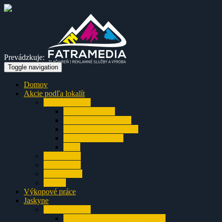
Prevádzkuje:
Toggle navigation
Domov
Akcie podľa lokalít
Chočské vrchy
Prosiecka dolina
Jaskyňa na Smrekove
Jaskyňa nad Ižipovcami
Liptovský Starhrad
Turík
Nízke Tatry
Veľká Fatra
Výjazdovky
Balkán
Výkopové práce
Jaskyne
Chočské vrchy
Prosiecka jaskyňa (Jaskyňa O-3)