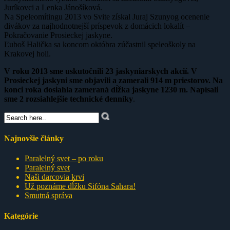
Juríkovci a Lenka Jánošíková.
Na Speleomítingu 2013 vo Svite získal Juraj Szunyog ocenenie
divákov za najhodnotnejší príspevok z domácich lokalít –
Pokračovanie Prosieckej jaskyne.
Ľuboš Halička sa koncom októbra zúčastnil speleoškoly na
Krakovej holi.
V roku 2013 sme uskutočnili 23 jaskyniarskych akcií. V
Prosieckej jaskyni sme objavili a zamerali 914 m priestorov. Na
konci roka dosiahla zameraná dĺžka jaskyne 1230 m. Napísali
sme 2 rozsiahlejšie technické denníky
.
Najnovšie články
Paralelný svet – po roku
Paralelný svet
Naši darcovia krvi
Už poznáme dĺžku Sifóna Sahara!
Smutná správa
Kategórie