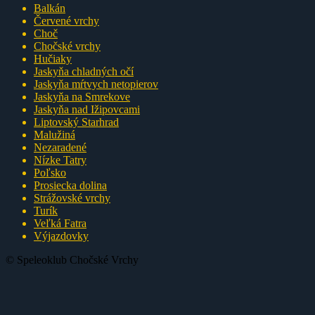
Balkán
Červené vrchy
Choč
Chočské vrchy
Hučiaky
Jaskyňa chladných očí
Jaskyňa mŕtvych netopierov
Jaskyňa na Smrekove
Jaskyňa nad Ižipovcami
Liptovský Starhrad
Malužiná
Nezaradené
Nízke Tatry
Poľsko
Prosiecka dolina
Strážovské vrchy
Turík
Veľká Fatra
Výjazdovky
© Speleoklub Chočské Vrchy