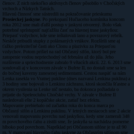
členov. Z nich niekoľko aktívnych členov pôsobilo v Chočských
vrchoch a Nízkych Tatrách.
Hlavnú činnosť sme sústredili na pokračovanie prieskumu
Prosieckej jaskyne
. Po prekopaní Hučiaceho komínika koncom
roka 2012 sme mali ďalší postup v jaskyni otvorený. Bolo však
potrebné sprístupniť najťažšiu časť na hlavnej trase jaskyňou:
Priepasť vzdychov, kde sme inštalovali lano a povrazový rebrík.
Neskôr pribudli stupky z polámaných vrtákov. Rozšírili sme aj
ťažko preleziteľné časti ako Clonu a plazivku za Priepasťou
vzdychov. Potom prišiel na rad Občasný sifón, ktorý bol pre
zatopenie vodou nepriechodný od februára až do júla. Jeho
rozšírenie a spriechodnenie zabralo 9 vŕtacích akcií. 22. 6. 2013 sme
sondovali aj v koncovom závale v Bufete II, no dostali sme sa len
do bočnej kaverny zanesenej sedimentami. Cestou naspäť sa nám
Lenka zasekla vo Vratnej pukline (dnes nazvaná Lenkina puklina) a
3 hodiny sme bojovali o Lenkinu záchranu, ktorá skončila šťastne a
okrem vysilenia sa Lenke nič nestalo, ba dokonca požiadala o
prijatie do Speleoclubu Chočské vrchy. V závale v Bufete II
nasledovali ešte 2 kopáčske akcie, zatiaľ bez efektu.
Mapovanie prebiehalo od začiatku roka do konca marca po
Občasný sifón a Lenkinu puklinu. V letných mesiacoch sme 2 akcie
venovali mapovaniu povrchu nad jaskyňou, kedy sme zamerali 348
m povrchového ťahu a zistili sme, že jaskyňa sa nachádza pomerne
hlboko pod povrchom. Napríklad pri Občasnom sifóne je to až 90
m. V mapovaní hlavného ťahu jaskyne za Občasným sifónom sme