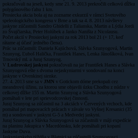
pokračovali na jeseň, kedy sme 21. 9. 2013 prekročili celkovú dĺžku
polygónového ťahu 1 km.
Prosiecka akcia bola aj na zozname exkurzií v rámci Svetového
speleologického kongresu v Brne a tak sa 4. 8. 2013 návštevy
jaskyne zúčastnili Sandro Ghidelli z Talianska, Martin a Lýdia Jordi
zo Švajčiarska, Peter Holúbek a Janko Naništa z Nicolausu.
Počet akcií v Prosieckej jaskyni za rok 2013 bol 21 (+ 17, keď
rátame aj účasť jedného člena).
Prác sa zúčastnili: Daniela Kajúchová, Slávka Szunyogová, Martin
Szunyog, Ľuboš Halička, František Hanes, Lenka Jánošíková, Ivan
Trnovský ml. a Juraj Szunyog.
V
Ludrovskej jaskyni
pokračovali na jar František Hanes a Slávka
Szunyogová ešte s dvoma nejaskyniarmi v sondovaní na konci
jaskyne v Ovenkinej sienke.
27. 4. 2013 sme sa v
JMN
v Gotickom dóme prekopali cez
meandrovú úžinu, za ktorou sme objavili úzku Chodbu z núdze v
celkovej dĺžke 155 m. Martin Szunyog a Slávka Szunyogová
pomáhali v lete pri sprievodcovskej činnosti.
Juraj Szunyog sa zúčastnil na 3 akciách v Červených vrchoch, kde
pomáhal pri mapovacích prácach v závale vo Vyšnej Kresanici (35
m) a sondovaní v jaskyni G-5 a Medvedej jaskyni.
Juraj Szunyog a Slávka Szunyogová sa zúčastnili v máji expedície
na planinu Jakupica v Macedónsku, kde pomáhali pri kopaní
Jaskyne Duva.
Jaskyniarskeho týždňa v Blatnici sa zúčastnili Szunyogovci,