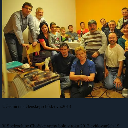
Účastníci na členskej schôdzi v r.2013
V Speleoclube Chočské vrchy bolo v roku 2013 evidovaných 19