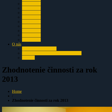
za rok 2002
za rok 2001
za rok 2000
za rok 1999
za rok 1998
za rok 1997
za rok 1996
za rok 1995
za rok 1994
O nás
História klubu SCHV
Členovia Speleoclubu Chočské vrchy
Kontakt
Zhodnotenie činnosti za rok
2013
Home
/
Zhodnotenie činnosti za rok 2013