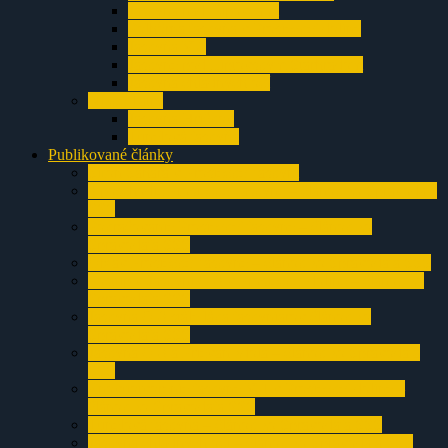
Jaskyňa nad Ižipovcami
Polhôrna jaskyňa v Prosieckej doline
Jaskyňa V-1
Jaskyne pod Liptovským Starhradom
Jaskyňa chladných očí
Nízke Tatry
Jaskyňa Hričkov
Tunelová jaskyňa
Publikované články
Sifón Sahara v Prosieckej jaskyni
3.poschodie Prosieckej jaskyne – článok zo Spravodaja
SSS
Pokračovanie Prosieckej jaskyne – článok zo
Spravodaja SSS
Objav Prosieckej jaskyne – článok zo Spravodaja SSS
Postup v Jaskyni O-3 v Prosieckej doline – článok zo
Spravodaja SSS
Jaskyňa O-3 stále láka jaskyniarov článok zo
Spravodaja SSS
Jaskyňa O-3 a Prievan zdola – článok zo Spravodaja
SSS
Znovuotvorenie jaskyne V-1 v Prosieckej doline –
článok zo Spravodaja SSS
Tunelová jaskyňa – článok zo Spravodaja SSS
Jaskyňa chladných očí – článok zo Spravodaja SSS