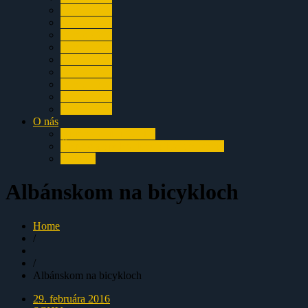
za rok 2002
za rok 2001
za rok 2000
za rok 1999
za rok 1998
za rok 1997
za rok 1996
za rok 1995
za rok 1994
O nás
História klubu SCHV
Členovia Speleoclubu Chočské vrchy
Kontakt
Albánskom na bicykloch
Home
/
/
Albánskom na bicykloch
29. februára 2016