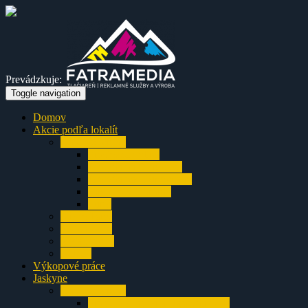
Prevádzkuje:
Toggle navigation
Domov
Akcie podľa lokalít
Chočské vrchy
Prosiecka dolina
Jaskyňa na Smrekove
Jaskyňa nad Ižipovcami
Liptovský Starhrad
Turík
Nízke Tatry
Veľká Fatra
Výjazdovky
Balkán
Výkopové práce
Jaskyne
Chočské vrchy
Prosiecka jaskyňa (Jaskyňa O-3)