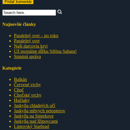
Najnovšie články
Paralelný svet – po roku
Paralelný svet
Naši darcovia krvi
Už poznáme dĺžku Sifóna Sahara!
Smutná správa
Kategórie
Balkán
Červené vrchy
Choč
Chočské vrchy
Hučiaky
Jaskyňa chladných očí
Jaskyňa mŕtvych netopierov
Jaskyňa na Smrekove
Jaskyňa nad Ižipovcami
Liptovský Starhrad