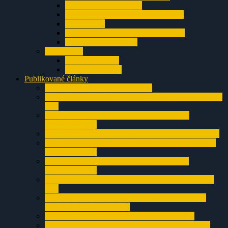
Jaskyňa nad Ižipovcami
Polhôrna jaskyňa v Prosieckej doline
Jaskyňa V-1
Jaskyne pod Liptovským Starhradom
Jaskyňa chladných očí
Nízke Tatry
Jaskyňa Hričkov
Tunelová jaskyňa
Publikované články
Sifón Sahara v Prosieckej jaskyni
3.poschodie Prosieckej jaskyne – článok zo Spravodaja
SSS
Pokračovanie Prosieckej jaskyne – článok zo
Spravodaja SSS
Objav Prosieckej jaskyne – článok zo Spravodaja SSS
Postup v Jaskyni O-3 v Prosieckej doline – článok zo
Spravodaja SSS
Jaskyňa O-3 stále láka jaskyniarov článok zo
Spravodaja SSS
Jaskyňa O-3 a Prievan zdola – článok zo Spravodaja
SSS
Znovuotvorenie jaskyne V-1 v Prosieckej doline –
článok zo Spravodaja SSS
Tunelová jaskyňa – článok zo Spravodaja SSS
Jaskyňa chladných očí – článok zo Spravodaja SSS