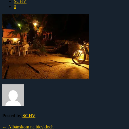
SCHV
0
Posted by
SCHV
←
Albánskom na bicykloch