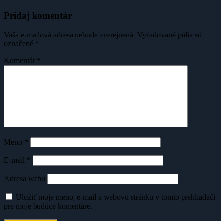
Pridaj komentár
Vaša e-mailová adresa nebude zverejnená.
Vyžadované polia sú
označené
*
Komentár
*
Meno
*
E-mail
*
Adresa webu
Uložiť moje meno, e-mail a webovú stránku v tomto prehliadači
pre moje budúce komentáre.