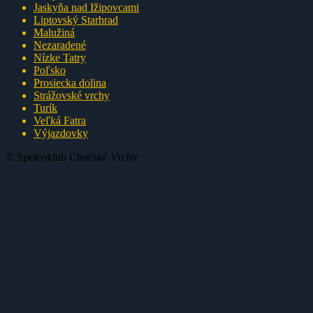
Jaskyňa nad Ižipovcami
Liptovský Starhrad
Malužiná
Nezaradené
Nízke Tatry
Poľsko
Prosiecka dolina
Strážovské vrchy
Turík
Veľká Fatra
Výjazdovky
© Speleoklub Chočské Vrchy