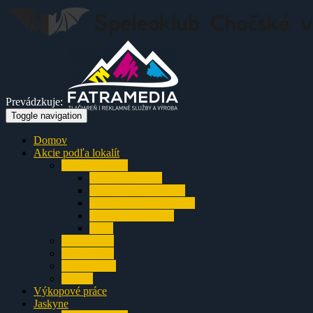
Prevádzkuje:
Toggle navigation
Domov
Akcie podľa lokalít
Chočské vrchy
Prosiecka dolina
Jaskyňa na Smrekove
Jaskyňa nad Ižipovcami
Liptovský Starhrad
Turík
Nízke Tatry
Veľká Fatra
Výjazdovky
Balkán
Výkopové práce
Jaskyne