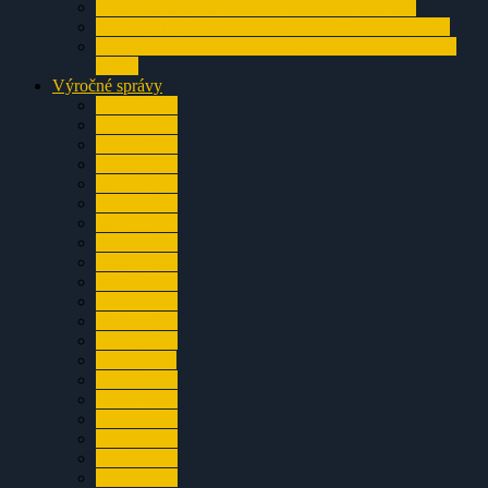
Tunelová jaskyňa – článok zo Spravodaja SSS
Jaskyňa chladných očí – článok zo Spravodaja SSS
Prosiecka dolina a jej okolie – článok zo Sintra 1994
a1995
Výročné správy
za rok 2024
za rok 2023
za rok 2022
za rok 2021
za rok 2020
za rok 2019
za rok 2018
za rok 2017
za rok 2016
za rok 2015
za rok 2014
za rok 2013
za rok 2012
za rok 2011
za rok 2010
za rok 2009
za rok 2008
za rok 2007
za rok 2006
za rok 2005