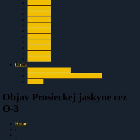
za rok 2004
za rok 2003
za rok 2002
za rok 2001
za rok 2000
za rok 1999
za rok 1998
za rok 1997
za rok 1996
za rok 1995
za rok 1994
O nás
História klubu SCHV
Členovia Speleoclubu Chočské vrchy
Kontakt
Objav Prosieckej jaskyne cez
O-3
Home
/