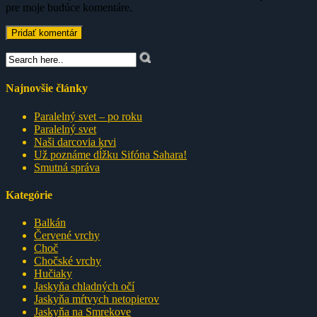
pre moje budúce komentáre.
Najnovšie články
Paralelný svet – po roku
Paralelný svet
Naši darcovia krvi
Už poznáme dĺžku Sifóna Sahara!
Smutná správa
Kategórie
Balkán
Červené vrchy
Choč
Chočské vrchy
Hučiaky
Jaskyňa chladných očí
Jaskyňa mŕtvych netopierov
Jaskyňa na Smrekove