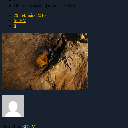
/
Objav Prosieckej jaskyne cez O-3
29. februára 2016
SCHV
0
Posted by
SCHV