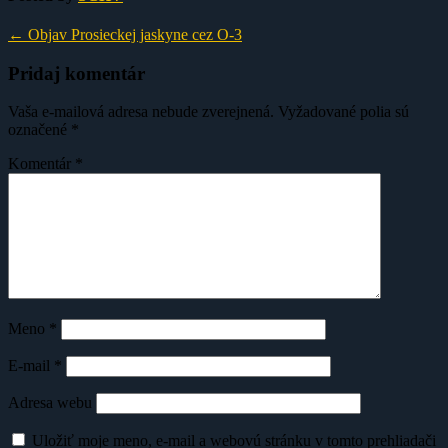
←
Objav Prosieckej jaskyne cez O-3
Pridaj komentár
Vaša e-mailová adresa nebude zverejnená.
Vyžadované polia sú
označené
*
Komentár
*
Meno
*
E-mail
*
Adresa webu
Uložiť moje meno, e-mail a webovú stránku v tomto prehliadači