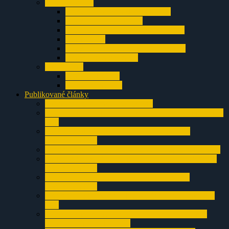
Chočské vrchy
Prosiecka jaskyňa (Jaskyňa O-3)
Jaskyňa nad Ižipovcami
Polhôrna jaskyňa v Prosieckej doline
Jaskyňa V-1
Jaskyne pod Liptovským Starhradom
Jaskyňa chladných očí
Nízke Tatry
Jaskyňa Hričkov
Tunelová jaskyňa
Publikované články
Sifón Sahara v Prosieckej jaskyni
3.poschodie Prosieckej jaskyne – článok zo Spravodaja
SSS
Pokračovanie Prosieckej jaskyne – článok zo
Spravodaja SSS
Objav Prosieckej jaskyne – článok zo Spravodaja SSS
Postup v Jaskyni O-3 v Prosieckej doline – článok zo
Spravodaja SSS
Jaskyňa O-3 stále láka jaskyniarov článok zo
Spravodaja SSS
Jaskyňa O-3 a Prievan zdola – článok zo Spravodaja
SSS
Znovuotvorenie jaskyne V-1 v Prosieckej doline –
článok zo Spravodaja SSS