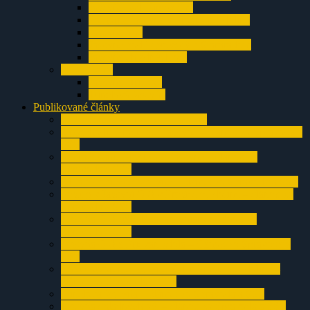
Jaskyňa nad Ižipovcami
Polhôrna jaskyňa v Prosieckej doline
Jaskyňa V-1
Jaskyne pod Liptovským Starhradom
Jaskyňa chladných očí
Nízke Tatry
Jaskyňa Hričkov
Tunelová jaskyňa
Publikované články
Sifón Sahara v Prosieckej jaskyni
3.poschodie Prosieckej jaskyne – článok zo Spravodaja
SSS
Pokračovanie Prosieckej jaskyne – článok zo
Spravodaja SSS
Objav Prosieckej jaskyne – článok zo Spravodaja SSS
Postup v Jaskyni O-3 v Prosieckej doline – článok zo
Spravodaja SSS
Jaskyňa O-3 stále láka jaskyniarov článok zo
Spravodaja SSS
Jaskyňa O-3 a Prievan zdola – článok zo Spravodaja
SSS
Znovuotvorenie jaskyne V-1 v Prosieckej doline –
článok zo Spravodaja SSS
Tunelová jaskyňa – článok zo Spravodaja SSS
Jaskyňa chladných očí – článok zo Spravodaja SSS