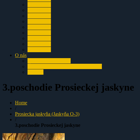
za rok 2002
za rok 2001
za rok 2000
za rok 1999
za rok 1998
za rok 1997
za rok 1996
za rok 1995
za rok 1994
O nás
História klubu SCHV
Členovia Speleoclubu Chočské vrchy
Kontakt
3.poschodie Prosieckej jaskyne
Home
/
Prosiecka jaskyňa (Jaskyňa O-3)
/
3.poschodie Prosieckej jaskyne