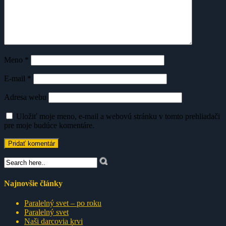
Meno
*
E-mail
*
Adresa webu
Uložiť moje meno, e-mail a webovú stránku v tomto prehliadači
pre moje budúce komentáre.
Najnovšie články
Paralelný svet – po roku
Paralelný svet
Naši darcovia krvi