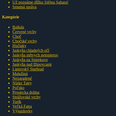
Už poznáme dĺžku Sifóna Sahara!
Smutná správa
Kategórie
Balkán
Červené vrchy
Choč
Chočské vrchy
Hučiaky
Jaskyňa chladných očí
Jaskyňa mŕtvych netopierov
Jaskyňa na Smrekove
Jaskyňa nad Ižipovcami
Liptovský Starhrad
Malužiná
Nezaradené
Nízke Tatry
Poľsko
Prosiecka dolina
Strážovské vrchy
Turík
Veľká Fatra
Výjazdovky