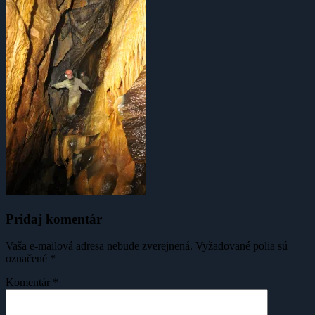
Pridaj komentár
Vaša e-mailová adresa nebude zverejnená.
Vyžadované polia sú
označené
*
Komentár
*