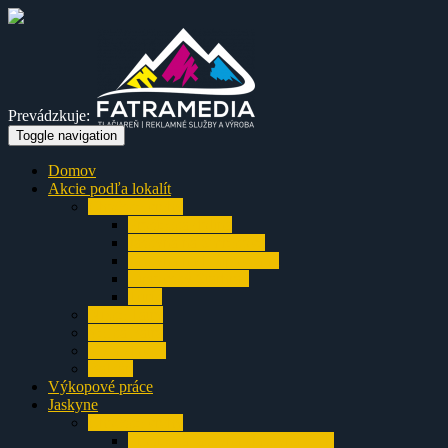
Prevádzkuje:
Toggle navigation
Domov
Akcie podľa lokalít
Chočské vrchy
Prosiecka dolina
Jaskyňa na Smrekove
Jaskyňa nad Ižipovcami
Liptovský Starhrad
Turík
Nízke Tatry
Veľká Fatra
Výjazdovky
Balkán
Výkopové práce
Jaskyne
Chočské vrchy
Prosiecka jaskyňa (Jaskyňa O-3)